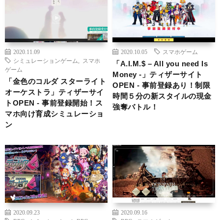
2020.11.09
2020.10.05
スマホゲーム
シミュレーションゲーム
,
スマホ
「A.I.M.$ – All you need Is
ゲーム
Money -」ティザーサイト
「金色のコルダ スターライト
OPEN ‐ 事前登録あり！制限
オーケストラ」ティザーサイ
時間５分の新スタイルの現金
トOPEN ‐ 事前登録開始！ス
強奪バトル！
マホ向け育成シミュレーショ
ン
2020.09.23
2020.09.16