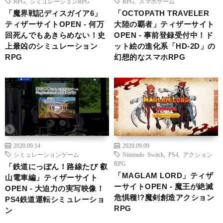
RPG
,
シミュレーションRPG
RPG
,
スマホゲーム
「魔界戦記ディスガイア6」
「OCTOPATH TRAVELER
ティザーサイトOPEN ‐ 何万
大陸の覇者」ティザーサイト
回死んでもあきらめない！史
OPEN ‐ 事前登録受付中！ド
上最凶のシミュレーション
ット絵の進化系「HD-2D」の
RPG
幻想的なスマホRPG
2020.09.14
2020.09.09
シミュレーションゲーム
Nintendo Switch
,
PS4
,
アクション
RPG
「鉄道にっぽん！路線たび 叡
「MAGLAM LORD」ティザ
山電車編」ティザーサイト
ーサイトOPEN ‐ 魔王が絶滅
OPEN ‐ 大迫力の実写映像！
危惧種!?魔剣創造アクション
PS4鉄道運転シミュレーショ
RPG
ン