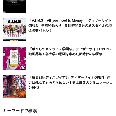
「A.I.M.$ – All you need Is Money -」ティザーサイト
OPEN ‐ 事前登録あり！制限時間５分の新スタイルの現
金強奪バトル！
「ボクらのオンライン学園祭」ティザーサイトOPEN ‐
動画募集！各大学の動画を集めた新時代の学園祭
「魔界戦記ディスガイア6」ティザーサイトOPEN ‐ 何
万回死んでもあきらめない！史上最凶のシミュレーショ
ンRPG
キーワードで検索