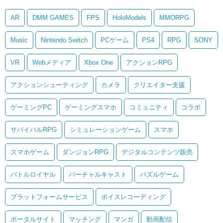
AR
DMM GAMES
FPS
HoloModels
MMORPG
Music
Nintendo Switch
PCゲーム
PS4
RPG
SONY
VR
Webメディア
Xbox One
アクションRPG
アクションシューティング
カメラ
クリエイター支援
ゲーミングPC
ゲーミングスマホ
コミュニティ
コラボ
サバイバルRPG
シミュレーションゲーム
スマホ
スマホゲーム
ダンジョンRPG
デジタルコンテンツ販売
バトルロイヤル
バーチャルキャスト
パズルゲーム
プラットフォームサービス
ボイスレコーディング
ポータルサイト
マッチング
マンガ
動画配信