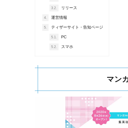
リリース
3.2.
運営情報
4.
ティザーサイト・告知ページ
5.
PC
5.1.
スマホ
5.2.
マンガ