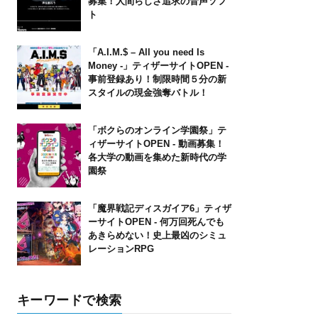
募集！人間らしさ追求の音声ソフ
ト
「A.I.M.$ – All you need Is
Money -」ティザーサイトOPEN ‐
事前登録あり！制限時間５分の新
スタイルの現金強奪バトル！
「ボクらのオンライン学園祭」テ
ィザーサイトOPEN ‐ 動画募集！
各大学の動画を集めた新時代の学
園祭
「魔界戦記ディスガイア6」ティザ
ーサイトOPEN ‐ 何万回死んでも
あきらめない！史上最凶のシミュ
レーションRPG
キーワードで検索