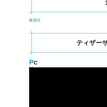
集英社
ティザー
P
C