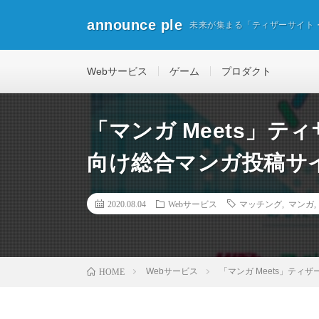
announce ple
未来が集まる「ティザーサイト
Webサービス
ゲーム
プロダクト
「マンガ Meets」ティ
向け総合マンガ投稿サ
2020.08.04
Webサービス
マッチング
,
マンガ
Webサービス
「マンガ Meets」ティ
HOME