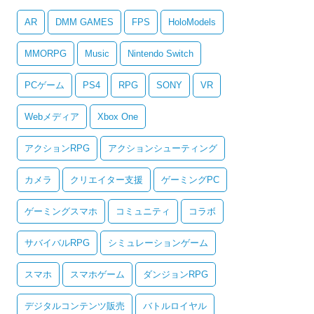
AR
DMM GAMES
FPS
HoloModels
MMORPG
Music
Nintendo Switch
PCゲーム
PS4
RPG
SONY
VR
Webメディア
Xbox One
アクションRPG
アクションシューティング
カメラ
クリエイター支援
ゲーミングPC
ゲーミングスマホ
コミュニティ
コラボ
サバイバルRPG
シミュレーションゲーム
スマホ
スマホゲーム
ダンジョンRPG
デジタルコンテンツ販売
バトルロイヤル